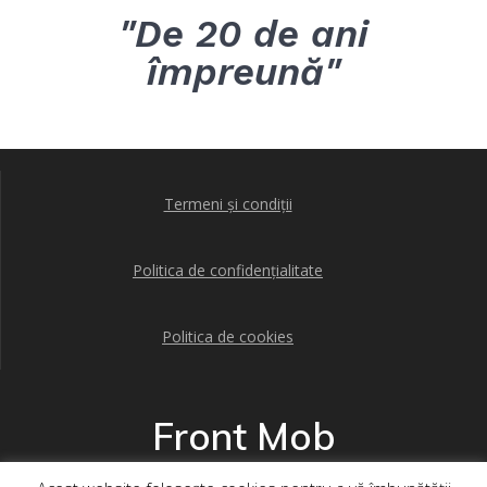
"De 20 de ani
împreună"
Termeni și condiții
Politica de confidențialitate
Politica de cookies
Front Mob
© 2026 Front Mob. Construit folosind WordPress și
tema