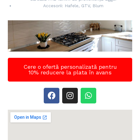
Accesorii: Hafele, GTV, Blum
Cere o ofertă personalizată pentru
10% reducere la plata în avans