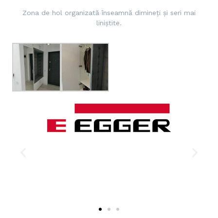
Zona de hol organizată înseamnă dimineţi şi seri mai
liniştite.