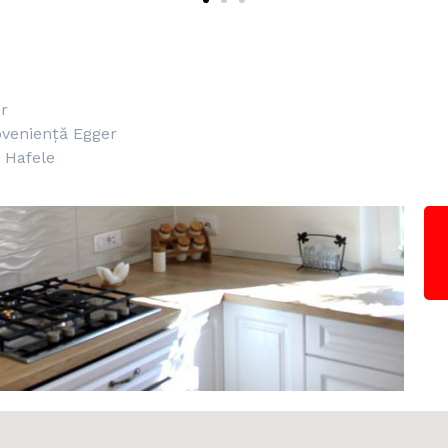
r
veniență Egger
i Hafele