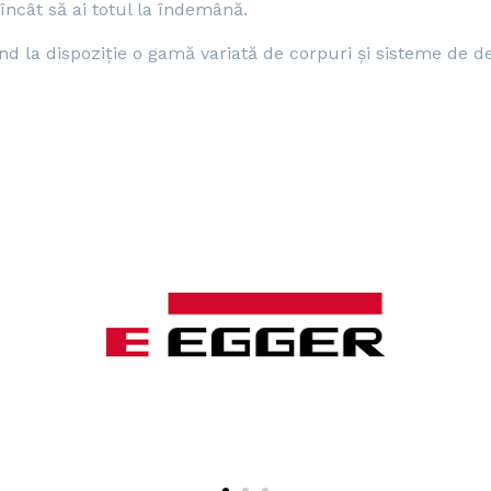
încât să ai totul la îndemână.
ând la dispoziție o gamă variată de corpuri și sisteme de d