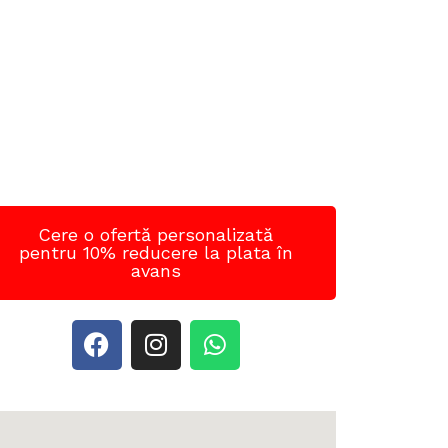
Cere o ofertă personalizată
pentru 10% reducere la plata în
avans